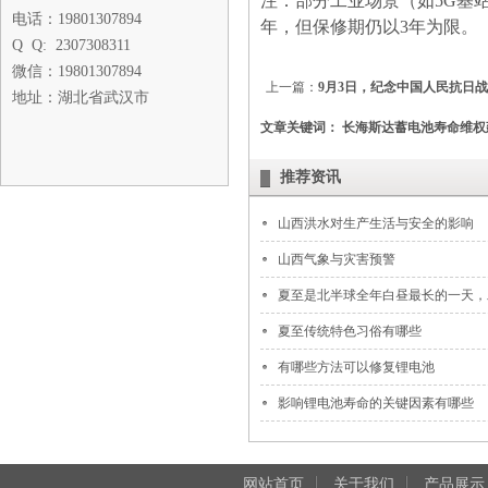
注：部分工业场景（如5G基站
电话：19801307894
年，但保修期仍以3年为限。
Q Q: 2307308311
微信：19801307894
上一篇：
9月3日，纪念中国人民抗日战争
地址：湖北省武汉市
文章关键词： 长海斯达蓄电池寿命维权
推荐资讯
山西洪水对生产生活与安全的影响
‌山西气象与灾害预警‌
夏至是北半球全年白昼最长的一天‌，二
夏至传统特色习俗有哪些
有哪些方法可以修复锂电池
影响锂电池寿命的关键因素有哪些
网站首页
关于我们
产品展示