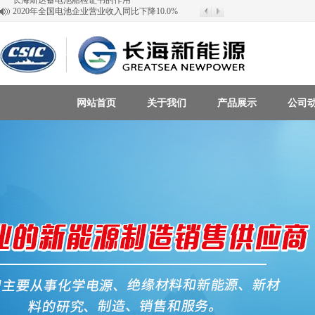
2020年全国电池企业营业收入同比下降10.0%
新能源行业发展前景广阔
长海斯达蓄电池电压多少伏属于正常电压
不同容量的两块电池可以串联使用吗？
新能源蓄电池有几种？
三峡水库受强降雨影响泄洪防汛
最近铅价走势图
2022年北京冬奥会LED将大方溢彩
长海斯达蓄电池的使命与责任
网站首页
关于我们
产品展示
公司
长海斯达蓄电池船检证书的作用
百叶窗图片