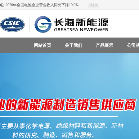
2020年全国电池企业营业收入同比下降10.0%
新能源行业发展前景广阔
长海斯达蓄电池电压多少伏属于正常电压
不同容量的两块电池可以串联使用吗？
新能源蓄电池有几种？
三峡水库受强降雨影响泄洪防汛
最近铅价走势图
2022年北京冬奥会LED将大方溢彩
长海斯达蓄电池的使命与责任
网站首页
关于我们
产品展示
公司
长海斯达蓄电池船检证书的作用
百叶窗图片