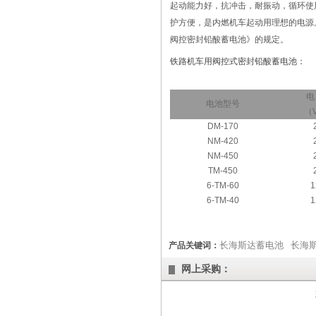
起动能力好，抗冲击，耐振动，循环使
护方便，是内燃机车起动用理想的电源
阀控密封铅酸蓄电池》的规定。
铁路机车用阀控式密封铅酸蓄电池：
电
电池型号
（
DM-170
NM-420
NM-450
TM-450
6-TM-60
1
6-TM-40
1
长海斯达蓄电池
长海
产品关键词：
网上采购：